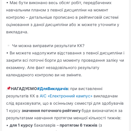
• Має бути виконано весь обсяг робіт, передбачених
навчальним планом з певної дисципліни на момент
контролю – детальніше прописано в рейтинговій системі
оцінювання з даної дисципліни або ж можете уточнити у
викладача.
Чи можна виправити результати КК?
• Ви можете надолужити відставання з певної дисципліни і
закрити всі поточні борги до моменту проведення заліку чи
екзамену. Але факт незадовільного результату
календарного контролю ви не зміните.
НАГАДУЄМО
#ДляВиклдачів
:
при виставленні
результатів КК в
АІС «Електронний кампус»
викладачам
слід враховувати, що в осінньому семестрі для здобувачів
1 курсу
значення поточного рейтингу
буде визначатися за
результатами навчання протягом меншої кількості тижнів:
•
для 1 курсу
бакалаврів –
протягом 6 тижнів
(з