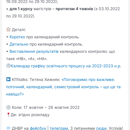
19.09.2022 по 29.10.2022);
•
для 1 курсу
магістрів –
протягом 4 тижнів
(з 03.10.2022
по 29.10.2022).
Деталі:
•
Коротко
про календарний контроль.
•
Детально
про календарний контроль.
•
Виставлення результатів
календарного контролю: що
таке «НВ», «А», «НА».
Календар графіку освітнього процесу на 2022-2023 н.р
.
KПItalks: Тетяна Хижняк:
«Поговоримо про важливе:
поточний, календарний, семестровий контроль – що це та
навіщо?»
Коли: 17 жовтня − 29 жовтня 2022
Де: згідно розкладу
ДНВР на
фейсбук
|
телеграм
. З питаннями
сюди
. Успіхів!