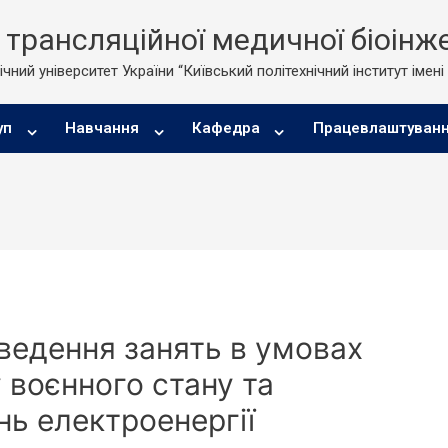
трансляційної медичної біоінже
чний університет України “Київський політехнічний інститут імені
уп
Навчання
Кафедра
Працевлаштуван
оведення занять в умовах
воєнного стану та
нь електроенергії