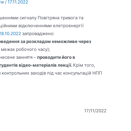
ти
/
17.11.2022
ошеннями сигналу Повітряна тривога та
аційними відключеннями елетроенергії
28.10.2022
запроваджено:
роведення за розкладом неможливе через
 межах робочого часу);
енесене заннятя –
проводити його в
дентів відео-матеріалів лекції.
Крім того,
контрольних заходів під час консультацій НПП
17/11/2022