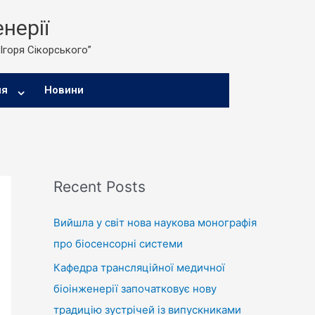
нерії
 Ігоря Сікорського”
ня
Новини
Recent Posts
Вийшла у світ нова наукова монографія
про біосенсорні системи
Кафедра трансляційної медичної
біоінженерії започатковує нову
традицію зустрічей із випускниками