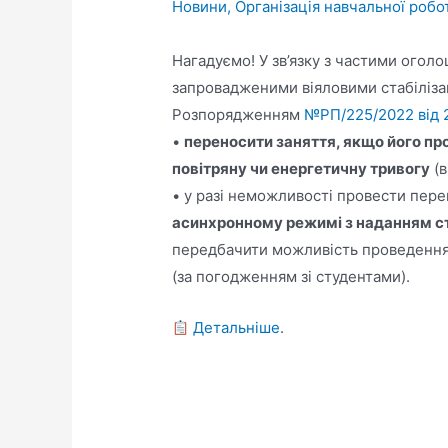
Новини
,
Організація навчальної робо
Нагадуємо! У зв’язку з частими огол
запровадженими віяловими стабіліз
Розпорядженням
№РП/225/2022 від 
•
переносити заняття, якщо його п
повітряну чи енергетичну тривогу
(в
• у разі неможливості провести пер
асинхронному режимі з наданням сту
передбачити можливість проведення 
(за погодженням зі студентами).
Детальніше
.