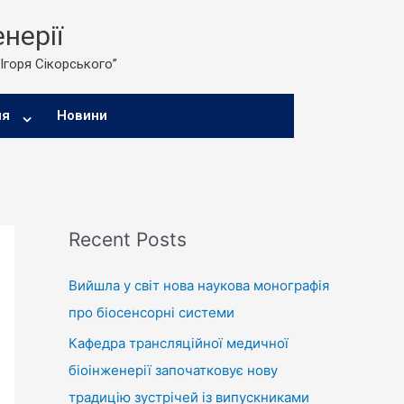
нерії
 Ігоря Сікорського”
ня
Новини
Recent Posts
Вийшла у світ нова наукова монографія
про біосенсорні системи
Кафедра трансляційної медичної
біоінженерії започатковує нову
традицію зустрічей із випускниками