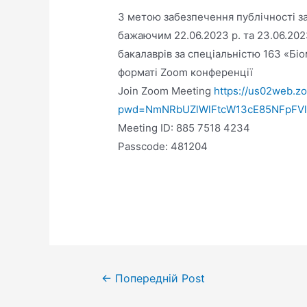
З метою забезпечення публічності з
бажаючим 22.06.2023 р. та 23.06.2023
бакалаврів за спеціальністю 163 «Біо
форматі Zoom конференції
Join Zoom Meeting
https://us02web.z
pwd=NmNRbUZlWlFtcW13cE85NFpFVl
Meeting ID: 885 7518 4234
Passcode: 481204
←
Попередній Post