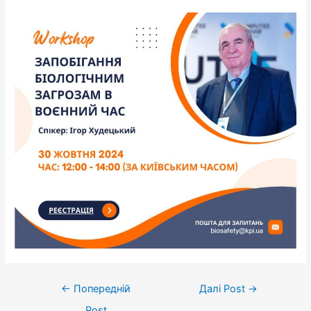
←
Попередній
Далі Post
→
Post