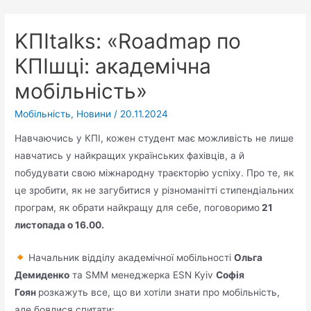
KПItalks: «Roadmap по
КПІшці: академічна
мобільність»
Мобільність
,
Новини
/
20.11.2024
Навчаючись у КПІ, кожен студент має можливість не лише
навчатись у найкращих українських фахівців, а й
побудувати свою міжнародну траєкторію успіху. Про те, як
це зробити, як не загубитися у різноманітті стипендіальних
програм, як обрати найкращу для себе, поговоримо
21
листопада о 16.00.
Начальник відділу академічної мобільності
Ольга
Демиденко
та SMM менеджерка ESN Kyiv
Софія
Гоян
розкажуть все, що ви хотіли знати про мобільність,
але боялися спитати: