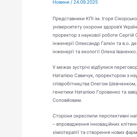
Новини
/
24.09.2025
Представники КПІ ім. Ігоря Сікорськ
університету охорони здоров’я Украї
проректор з наукової роботи Сергій 
інженерії Олександр Галкін та в.о. д
інженерії та екології Олена Іваненко
У межах зустрічі відбулися перегово
Наталією Савичук, проректором з на
співробітництва Олегом Шевченком, 
генетики Наталією Горовенко та зав
Соловйовим.
Сторони окреслили перспективні нап
– впровадження інноваційних клітин
хіміотерапії та створення нових фар