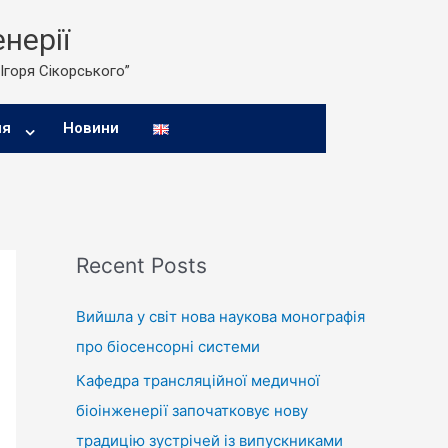
нерії
 Ігоря Сікорського”
ня
Новини
Recent Posts
Вийшла у світ нова наукова монографія
про біосенсорні системи
Кафедра трансляційної медичної
біоінженерії започатковує нову
традицію зустрічей із випускниками