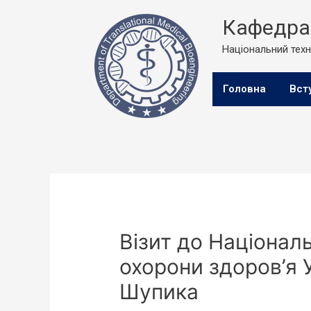
Кафедра 
Національний техні
Головна
Вст
Візит до Націонал
охорони здоров’я У
Шупика