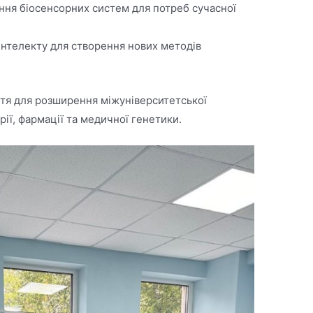
ння біосенсорних систем для потреб сучасної
інтелекту для створення нових методів
нтя для розширення міжуніверситетської
рії, фармації та медичної генетики.