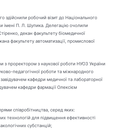
ого здійснили робочий візит до Національного
ни імені П. Л. Шупика. Делегацію очолили
Стіренко, декан факультету біомедичної
екана факультету автоматизації, промислової
.
ри з проректором з наукової роботи НУОЗ України
уково-педагогічної роботи та міжнародного
завідувачем кафедри медичної та лабораторної
ідувачем кафедри фармації Олексієм
рями співробітництва, серед яких:
них технологій для підвищення ефективності
макологічних субстанцій;