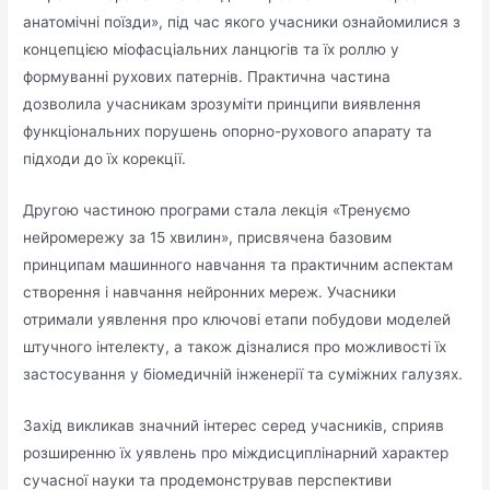
анатомічні поїзди», під час якого учасники ознайомилися з
концепцією міофасціальних ланцюгів та їх роллю у
формуванні рухових патернів. Практична частина
дозволила учасникам зрозуміти принципи виявлення
функціональних порушень опорно-рухового апарату та
підходи до їх корекції.
Другою частиною програми стала лекція «Тренуємо
нейромережу за 15 хвилин», присвячена базовим
принципам машинного навчання та практичним аспектам
створення і навчання нейронних мереж. Учасники
отримали уявлення про ключові етапи побудови моделей
штучного інтелекту, а також дізналися про можливості їх
застосування у біомедичній інженерії та суміжних галузях.
Захід викликав значний інтерес серед учасників, сприяв
розширенню їх уявлень про міждисциплінарний характер
сучасної науки та продемонстрував перспективи