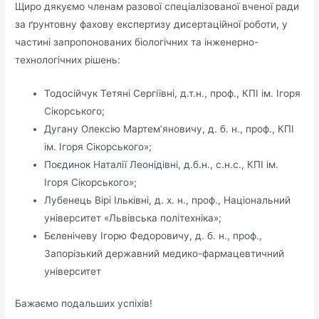
Щиро дякуємо членам разової спеціалізованої вченої ради
за ґрунтовну фахову експертизу дисертаційної роботи, у
частині запропонованих біологічних та інженерно-
технологічних рішень:
Тодосійчук Тетяні Сергіївні, д.т.н., проф., КПІ ім. Ігоря
Сікорського;
Дугану Олексію Мартем’яновичу, д. б. н., проф., КПІ
ім. Ігоря Сікорського»;
Поєдинок Наталії Леонідівні, д.б.н., с.н.с., КПІ ім.
Ігоря Сікорського»;
Лубенець Вірі Ільківні, д. х. н., проф., Національний
університет «Львівська політехніка»;
Бєленічеву Ігорю Федоровичу, д. б. н., проф.,
Запорізький державний медико-фармацевтичний
університет
Бажаємо подальших успіхів!