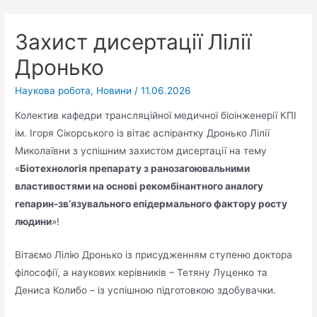
Захист дисертації Лілії
Дронько
Наукова робота
,
Новини
/
11.06.2026
Колектив кафедри трансляційної медичної біоінженерії КПІ
ім. Ігоря Сікорського із вітає аспірантку Дронько Лілії
Миколаївни з успішним захистом дисертації на тему
«
Біотехнологія препарату з ранозагоювальними
властивостями на основі рекомбінантного аналогу
гепарин-зв’язувального епідермального фактору росту
людини
»!
Вітаємо Лілію Дронько із присудженням ступеню доктора
філософії, а наукових керівників – Тетяну Луценко та
Дениса Колибо – із успішною підготовкою здобувачки.