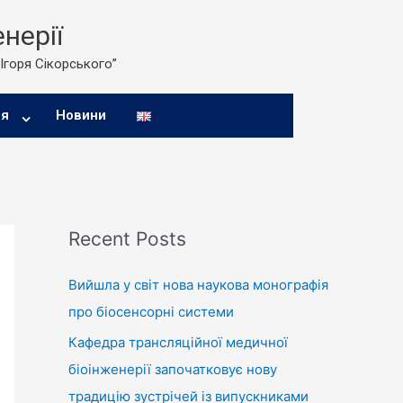
нерії
 Ігоря Сікорського”
ня
Новини
Recent Posts
Вийшла у світ нова наукова монографія
про біосенсорні системи
Кафедра трансляційної медичної
біоінженерії започатковує нову
традицію зустрічей із випускниками