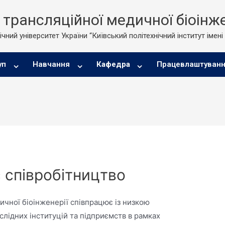
трансляційної медичної біоінже
чний університет України “Київський політехнічний інститут імені
уп
Навчання
Кафедра
Працевлаштуван
є співробітництво
чної біоінженерії співпрацює із низкою
слідних інституцій та підприємств в рамках