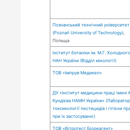
Познанський технічний університет
(Poznań University of Technology)
,
Польща
Інститут ботаніки ім. М.Г. Холодног
НАН України (Відділ мікології)
ТОВ «Імпрув Медикел»
ДУ «Інститут медицини праці імені Ю
Кундієва НАМН України» (Лаборатор
токсикології пестицидів і гігієни пр
при їх застосуванні)
ТОВ «Вітротест Біореагент»