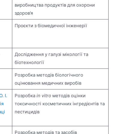
виробництва продуктів для охорони
здоров’я
Проєкти з біомедичної інженерії
о
Дослідження у галузі мікології та
біотехнології
Розробка методів біологічного
оцінювання медичних виробів
. І.
Розробка
in vitro
методів оцінки
ія
токсичності косметичних інгредієнтів та
аці
пестицидів
Розробка методів та засобів