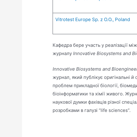
Vitrotest Europe Sp. z O.O., Poland
Кафедра бере участь у реалізації м
журналу
Innovative Biosystems and B
Innovative Biosystems and Bioenginee
журнал, який публікує оригінальні й 
проблем прикладної біології, біомедиц
біоінформатики та хімії живого. Жур
наукової думки фахівців різної спеці
розробками в галузі “life sciences”.