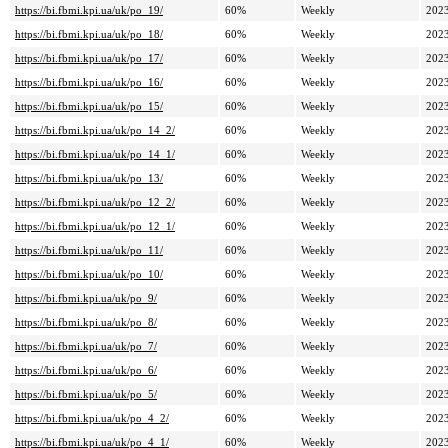
https://bi.fbmi.kpi.ua/uk/po_19/
60%
Weekly
2023
https://bi.fbmi.kpi.ua/uk/po_18/
60%
Weekly
2023
https://bi.fbmi.kpi.ua/uk/po_17/
60%
Weekly
2023
https://bi.fbmi.kpi.ua/uk/po_16/
60%
Weekly
2023
https://bi.fbmi.kpi.ua/uk/po_15/
60%
Weekly
2023
https://bi.fbmi.kpi.ua/uk/po_14_2/
60%
Weekly
2023
https://bi.fbmi.kpi.ua/uk/po_14_1/
60%
Weekly
2023
https://bi.fbmi.kpi.ua/uk/po_13/
60%
Weekly
2023
https://bi.fbmi.kpi.ua/uk/po_12_2/
60%
Weekly
2023
https://bi.fbmi.kpi.ua/uk/po_12_1/
60%
Weekly
2023
https://bi.fbmi.kpi.ua/uk/po_11/
60%
Weekly
2023
https://bi.fbmi.kpi.ua/uk/po_10/
60%
Weekly
2023
https://bi.fbmi.kpi.ua/uk/po_9/
60%
Weekly
2023
https://bi.fbmi.kpi.ua/uk/po_8/
60%
Weekly
2023
https://bi.fbmi.kpi.ua/uk/po_7/
60%
Weekly
2023
https://bi.fbmi.kpi.ua/uk/po_6/
60%
Weekly
2023
https://bi.fbmi.kpi.ua/uk/po_5/
60%
Weekly
2023
https://bi.fbmi.kpi.ua/uk/po_4_2/
60%
Weekly
2023
https://bi.fbmi.kpi.ua/uk/po_4_1/
60%
Weekly
2023