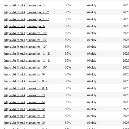
https://bi.fbmi.kpi.ua/uk/po_3/
60%
Weekly
2023
https://bi.fbmi.kpi.ua/uk/po_2_2/
60%
Weekly
2023
https://bi.fbmi.kpi.ua/uk/po_2_1/
60%
Weekly
2023
https://bi.fbmi.kpi.ua/uk/po_1/
60%
Weekly
2023
https://bi.fbmi.kpi.ua/uk/zo_14/
60%
Weekly
2023
https://bi.fbmi.kpi.ua/uk/zo_13/
60%
Weekly
2023
https://bi.fbmi.kpi.ua/uk/zo_12/
60%
Weekly
2023
https://bi.fbmi.kpi.ua/uk/zo_11_2/
60%
Weekly
2023
https://bi.fbmi.kpi.ua/uk/zo_11_1/
60%
Weekly
2023
https://bi.fbmi.kpi.ua/uk/zo_10/
60%
Weekly
2023
https://bi.fbmi.kpi.ua/uk/zo_9/
60%
Weekly
2023
https://bi.fbmi.kpi.ua/uk/zo_8_2/
60%
Weekly
2023
https://bi.fbmi.kpi.ua/uk/zo_8_1/
60%
Weekly
2023
https://bi.fbmi.kpi.ua/uk/zo_7/
60%
Weekly
2023
https://bi.fbmi.kpi.ua/uk/zo_6/
60%
Weekly
2023
https://bi.fbmi.kpi.ua/uk/zo_5/
60%
Weekly
2023
https://bi.fbmi.kpi.ua/uk/zo_4/
60%
Weekly
2023
https://bi.fbmi.kpi.ua/uk/zo_3/
60%
Weekly
2023