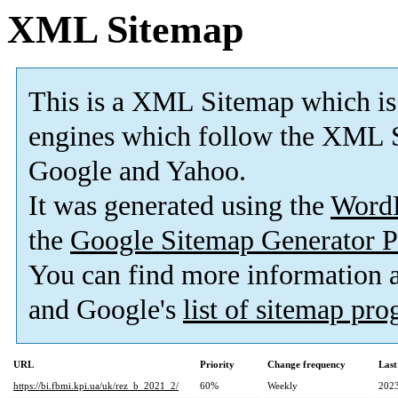
XML Sitemap
This is a XML Sitemap which is
engines which follow the XML S
Google and Yahoo.
It was generated using the
Word
the
Google Sitemap Generator P
You can find more information
and Google's
list of sitemap pr
URL
Priority
Change frequency
Last
https://bi.fbmi.kpi.ua/uk/rez_b_2021_2/
60%
Weekly
2023