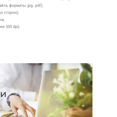
а, форматы .jpg, .pdf):
ух сторон);
ка;
е 300 dpi).