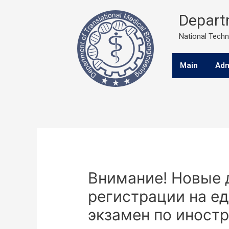
Departm
National Techni
Main
Adm
Внимание! Новые 
регистрации на е
экзамен по иностр