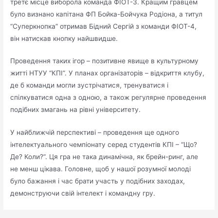
третє місце виборола команда ФІОТ-3. Кращим гравцем
було визнано капітана ФП Бойка-Бойчука Родіона, а титул
“Суперкнопка” отримав Бідний Сергій з команди ФІОТ-4,
він натискав кнопку найшвидше.
Проведення таких ігор – позитивне явище в культурному
житті НТУУ “КПІ”. У планах організаторів – відкриття клубу,
де б команди могли зустрічатися, тренуватися і
спілкуватися одна з одною, а також регулярне проведення
подібних змагань на рівні університету.
У найближчій перспективі – проведення ще одного
інтелектуального чемпіонату серед студентів КПІ – “Що?
Де? Коли?”. Ця гра не така динамічна, як брейн-ринг, але
не менш цікава. Головне, щоб у нашої розумної молоді
було бажання і час брати участь у подібних заходах,
демонструючи свій інтелект і командну гру.