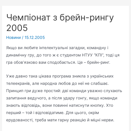
Чемпiонат з брейн-рингу
2005
Новини
/
15.12.2005
Якщо ви любите інтелектуальні загадки, командну і
динамічну гру, до того ж є студентом НТУУ “КПІ”, тоді ця
гра обов’язково вам сподобається. Це – брейн-ринг.
Уже давно така цікава програма зникла з українських
телеекранів, але народна любов до неї не слабшає.
Принцип гри дуже простий: дві команди уважно слухають
запитання ведучого, а після удару гонгу, якщо команди
знають відповідь, вони повинні натиснути кнопку. Хто
перший – той і відповідатиме. Для цього, окрім
ерудованості, треба мати гарну реакцію й міцні нерви.