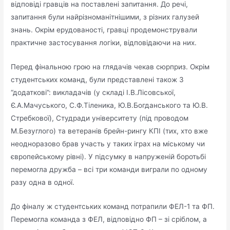
відповіді гравців на поставлені запитання. До речі,
запитання були найрізноманітнішими, з різних галузей
знань. Окрім ерудованості, гравці продемонстрували
практичне застосування логіки, відповідаючи на них.
Перед фінальною грою на глядачів чекав сюрприз. Окрім
студентських команд, були представлені також 3
“додаткові”: викладачів (у складі І.В.Лісовської,
Є.А.Мачуського, С.Ф.Тіленика, Ю.В.Богданського та Ю.В.
Стребкової), Студради університету (під проводом
М.Безуглого) та ветеранів брейн-рингу КПІ (тих, хто вже
неодноразово брав участь у таких іграх на міському чи
європейському рівні). У підсумку в напруженій боротьбі
перемогла дружба – всі три команди виграли по одному
разу одна в одної.
До фіналу ж студентських команд потрапили ФЕЛ-1 та ФП.
Перемогла команда з ФЕЛ, відповідно ФП – зі сріблом, а