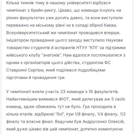
Кілька тижнів тому в нашому університеті відбувся
чемпіонат з брейн-рингу. Цікаво, що команди існують на
різних факультетах уже досить давно, та вони виступали
переважно на міському рівні чи в складі збірної Києва.
Всеуніверситетський же чемпіонат проводився вперше.
Ініціатором проведення цього заходу виступило Наукове
товариство студентів й аспірантів НТУУ “КПІ” за підтримки
київського клубу “знатоків”. Нам вдалося поспілкуватися з
одним з організаторів цього дійства, студентом ФС
Ставрояні Сергієм, який поділився подробицями
підготовки й проведення гри.
У чемпіонаті взяли участь 23 команди з 16 факультетів.
Найактивнішим виявився ФІОТ, який делегував аж 5 своїх
команд, адже обмежень тут не було. Гра проходила в
кілька етапів: відбіркові “бої”, ігри 1/8 фіналу, 1/4 фіналу, 1/2
фіналу та власне фінал. Ведучим був Андрусенко Олексій,
який дуже цікаво вів цей чемпіонат, дотепно коментуючи