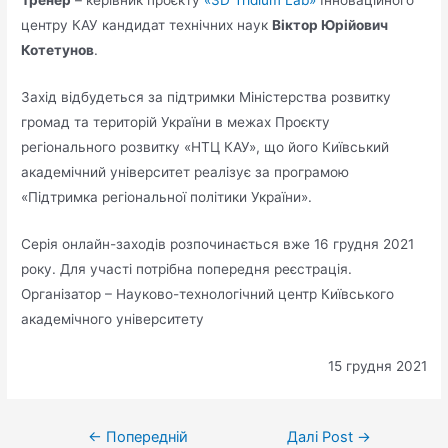
Тренер
– керівник проєкту
«3D Tridium Lab»
Інноваційного
центру КАУ кандидат технічних наук
Віктор Юрійович
Котетунов
.
Захід відбудеться за підтримки Міністерства розвитку
громад та територій України в межах Проєкту
регіонального розвитку «НТЦ КАУ», що його Київський
академічний університет реалізує за програмою
«Підтримка регіональної політики України».
Серія онлайн-заходів розпочинається вже 16 грудня 2021
року. Для участі потрібна попередня реєстрація.
Організатор – Науково-технологічний центр Київського
академічного університету
15 грудня 2021
←
Попередній
Далі Post
→