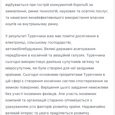
відбувається при гострій конкурентній боротьбі за
замовлення, ринки технологій, наукових та освітніх послуг,
та намаганні якнайефективнішого використання власних
коштів на внутрішньому ринку.
У результаті Туреччина вже має помітні досягнення в
електроніці, сільському господарстві,
автомобілебудуванні. Великі державні асигнування
передбачені в космічній та авіаційній галузях. Туреччина
сьогодні використовує декілька супутників зв’язку та
мікросупутник, які були створені для неї західними
країнами. Сьогодні основними пріоритетами Туреччини в
цій сфері є створення космічних систем спостереження за
земною поверхнею. Вирішення цього завдання неможливе
без участі іноземних фахівців. Але участь іноземних
компаній та організацій старанно оптимізується з
урахуванням усіх факторів розвитку країни. Надзвичайно
великий інтерес та увага приділяється розвитку