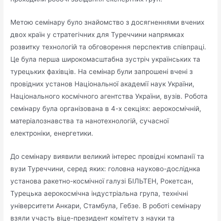
Метою семінару було знайомство з досягненнями вчених
двох країн у стратегічних для Туреччини напрямках
розвитку технологій та обговорення перспектив співпраці.
Це була перша широкомасштабна зустріч українських та
турецьких фахівців. На семінар були запрошені вчені з
провідних установ Національної академії наук України,
Національного космічного агентства України, вузів. Робота
семінару була організована в 4-х секціях: аерокосмічній,
матеріалознавства та нанотехнологій, сучасної
електроніки, енергетики.
До семінару виявили великий інтерес провідні компанії та
вузи Туреччини, серед яких: головна науково-досліднка
установа ракетно-космічної галузі БІЛЬТЕН, Рокетсан,
Турецька аерокосмічна індустріальна група, технічні
університети Анкари, Стамбула, Гебзе. В роботі семінару
взяли участь віце-президент комітету з науки та