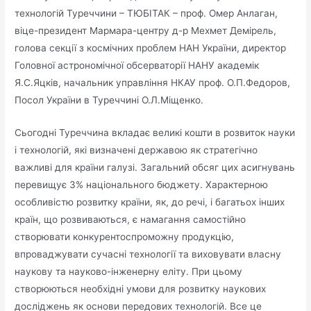
технологій Туреччини – ТЮБІТАК – проф. Омер Анлаган,
віце-президент Мармара-центру д-р Мехмет Демірель,
голова секції з космічних проблем НАН України, директор
Головної астрономічної обсерваторії НАНУ академік
Я.С.Яцків, начальник управління НКАУ проф. О.П.Федоров,
Посол України в Туреччині О.Л.Міщенко.
Сьогодні Туреччина вкладає великі кошти в розвиток науки
і технологій, які визначені державою як стратегічно
важливі для країни галузі. Загальний обсяг цих асигнувань
перевищує 3% національного бюджету. Характерною
особливістю розвитку країни, як, до речі, і багатьох інших
країн, що розвиваються, є намагання самостійно
створювати конкурентоспроможну продукцію,
впроваджувати сучасні технології та виховувати власну
наукову та науково-інженерну еліту. При цьому
створюються необхідні умови для розвитку наукових
досліджень як основи передових технологій. Все це