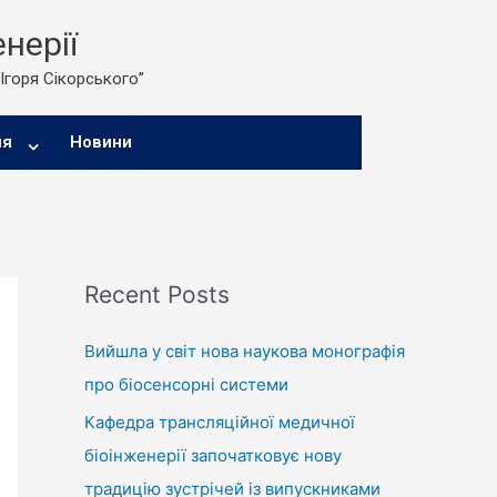
нерії
 Ігоря Сікорського”
ня
Новини
Recent Posts
Вийшла у світ нова наукова монографія
про біосенсорні системи
Кафедра трансляційної медичної
біоінженерії започатковує нову
традицію зустрічей із випускниками