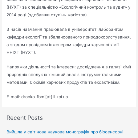
(НУХТ) за спеціальністю «Екологічний контроль та аудит» у
2014 році (здобувши ступінь магістра).
З часів навчання працювала в університеті лаборантом
кафедри екології та збалансованого природокористування,
а згодом провідним інженером кафедри харчової хімії
ННІХТ (НУХТ).
Напрямки діяльності та інтереси: дослідження в галузі хімії
природніх сполук їх хімічний аналіз інструментальними
методами, біохімія харчових продуктів та екоактивізм.
E-mail: dronko-fbmi[at]lll.kpi.ua
Recent Posts
Вийшла у світ нова наукова монографія про біосенсорні