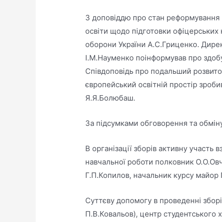
З доповіддю про стан реформування З
освіти щодо підготовки офіцерських 
оборони України А.С.Гриценко. Дир
І.М.Науменко поінформував про здобу
Співдоповідь про подальший розвиток в
європейський освітній простір зроби
Я.Я.Болюбаш.
За підсумками обговорення та обміну
В організації зборів активну участь 
навчальної роботи полковник О.О.Ов
Г.П.Копилов, начальник курсу майор П
Суттєву допомогу в проведенні зборі
П.В.Ковальов), центр студентського 