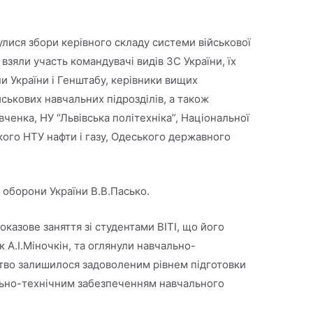
улися збори керівного складу системи військової
 взяли участь командувачі видів ЗС України, їх
 України і Генштабу, керівники вищих
йськових навчальних підрозділів, а також
ченка, НУ “Львівська політехніка”, Національної
кого НТУ нафти і газу, Одеського державного
 оборони України В.В.Пасько.
показове заняття зі студентами ВІТІ, що його
 А.І.Міночкін, та оглянули навчально-
цтво залишилося задоволеним рівнем підготовки
ально-технічним забезпеченням навчального