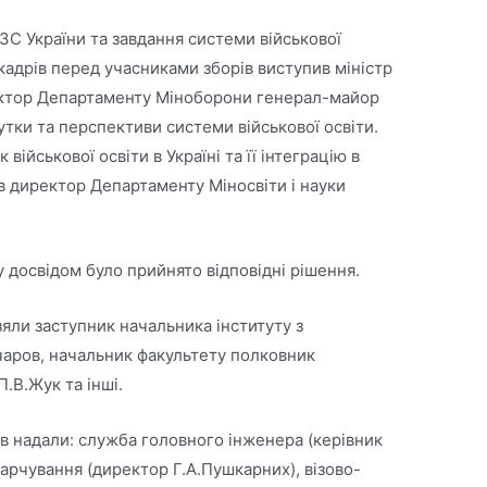
С України та завдання системи військової
кадрів перед учасниками зборів виступив міністр
ектор Департаменту Міноборони генерал-майор
тки та перспективи системи військової освіти.
ійськової освіти в Україні та її інтеграцію в
в директор Департаменту Міносвіти і науки
 досвідом було прийнято відповідні рішення.
взяли заступник начальника інституту з
чаров, начальник факультету полковник
.В.Жук та інші.
в надали: служба головного інженера (керівник
харчування (директор Г.А.Пушкарних), візово-