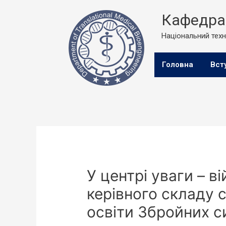
Кафедра 
Національний техні
Головна
Вст
У центрi уваги – в
керівного складу 
освіти Збройних с