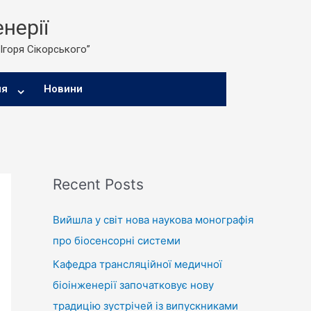
нерії
 Ігоря Сікорського”
ня
Новини
Recent Posts
Вийшла у світ нова наукова монографія
про біосенсорні системи
Кафедра трансляційної медичної
біоінженерії започатковує нову
традицію зустрічей із випускниками