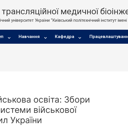
трансляційної медичної біоінже
чний університет України “Київський політехнічний інститут імені
уп
Навчання
Кафедра
Працевлаштуван
iйськова освiта: Збори
системи військової
ил України