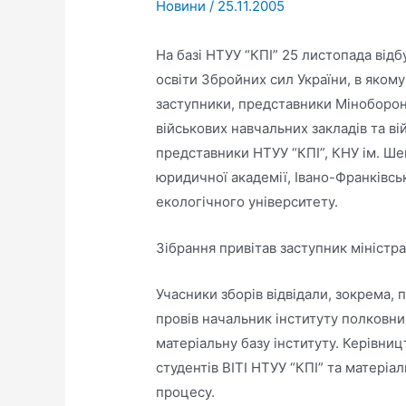
Новини
/
25.11.2005
На базі НТУУ “КПІ” 25 листопада відб
освіти Збройних сил України, в якому
заступники, представники Міноборони
військових навчальних закладів та ві
представники НТУУ “КПІ”, КНУ ім. Шев
юридичної академії, Івано-Франківсь
екологічного університету.
Зібрання привітав заступник міністра
Учасники зборів відвідали, зокрема, 
провів начальник інституту полковник
матеріальну базу інституту. Керівни
студентів ВІТІ НТУУ “КПІ” та матері
процесу.