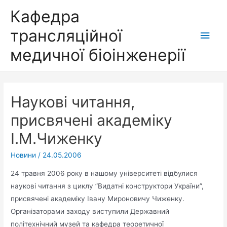
Перейти
Кафедра
до
трансляційної
Голо
вмісту
медичної біоінженерії
мен
Науковi читання,
присвяченi академiку
I.М.Чиженку
Новини
/
24.05.2006
24 травня 2006 року в нашому університеті відбулися
наукові читання з циклу ”Видатні конструктори України”,
присвячені академіку Івану Мироновичу Чиженку.
Організаторами заходу виступили Державний
політехнічний музей та кафедра теоретичної