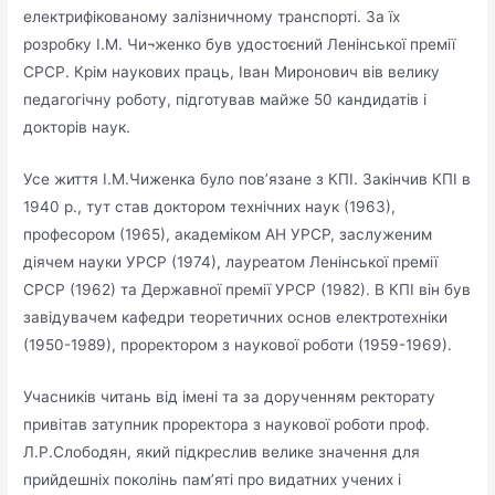
електрифікованому залізничному транспорті. За їх
розробку І.М. Чи¬женко був удостоєний Ленінської премії
СРСР. Крім наукових праць, Іван Миронович вів велику
педагогічну роботу, підготував майже 50 кандидатів і
докторів наук.
Усе життя І.М.Чиженка було пов’язане з КПІ. Закінчив КПІ в
1940 р., тут став доктором технічних наук (1963),
професором (1965), академіком АН УРСР, заслуженим
діячем науки УРСР (1974), лауреатом Ленінської премії
СРСР (1962) та Державної премії УРСР (1982). В КПІ він був
завідувачем кафедри теоретичних основ електротехніки
(1950-1989), проректором з наукової роботи (1959-1969).
Учасників читань від імені та за дорученням ректорату
привітав затупник проректора з наукової роботи проф.
Л.Р.Слободян, який підкреслив велике значення для
прийдешніх поколінь пам’яті про видатних учених і