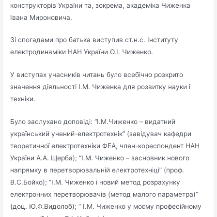
конструкторів України та, зокрема, академіка Чиженка
Івана Мироновича.
Зі спогадами про батька виступив ст.н.с. Інституту
електродинаміки НАН України О.І. Чиженко.
У виступах учасників читань було всебічно розкрито
значення діяльності І.М. Чиженка для розвитку науки і
техніки.
Було заслухано доповіді: “І.М.Чиженко – видатний
український учений-електротехнік” (завідувач кафедри
теоретичної електротехніки ФЕА, член-кореспондент НАН
України А.А. Щерба); “І.М. Чиженко – засновник нового
напрямку в перетворювальній електротехніці” (проф.
В.С.Бойко); “І.М. Чиженко і новий метод розрахунку
електронних перетворювачів (метод малого параметра)”
(доц. Ю.Ф.Видолоб); “ І.М. Чиженко у моєму професійному