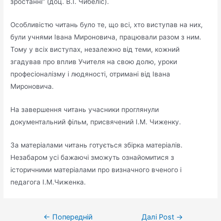
зростанні” (доц. В.І. Чибеліс).
Особливістю читань було те, що всі, хто виступав на них,
були учнями Івана Мироновича, працювали разом з ним.
Тому у всіх виступах, незалежно від теми, кожний
згадував про вплив Учителя на свою долю, уроки
професіоналізму і людяності, отримані від Івана
Мироновича.
На завершення читань учасники проглянули
документальний фільм, присвячений І.М. Чиженку.
За матеріалами читань готується збірка матеріалів.
Незабаром усі бажаючі зможуть ознайомитися з
історичними матеріалами про визначного вченого і
педагога І.М.Чиженка.
Post
←
Попередній
Далі Post
→