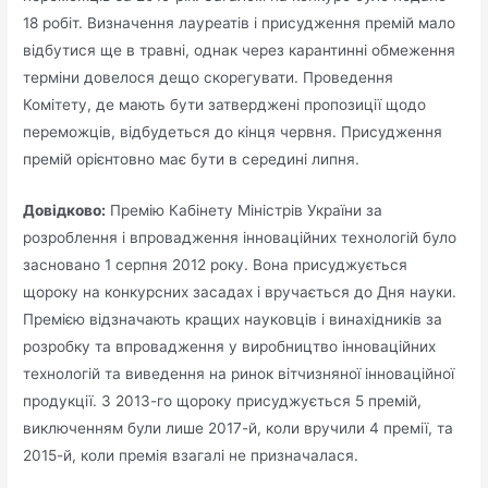
18 робіт. Визначення лауреатів і присудження премій мало
відбутися ще в травні, однак через карантинні обмеження
терміни довелося дещо скорегувати. Проведення
Комітету, де мають бути затверджені пропозиції щодо
переможців, відбудеться до кінця червня. Присудження
премій орієнтовно має бути в середині липня.
Довідково:
Премію Кабінету Міністрів України за
розроблення і впровадження інноваційних технологій було
засновано 1 серпня 2012 року. Вона присуджується
щороку на конкурсних засадах і вручається до Дня науки.
Премією відзначають кращих науковців і винахідників за
розробку та впровадження у виробництво інноваційних
технологій та виведення на ринок вітчизняної інноваційної
продукції. З 2013-го щороку присуджується 5 премій,
виключенням були лише 2017-й, коли вручили 4 премії, та
2015-й, коли премія взагалі не призначалася.