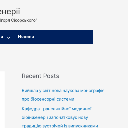
нерії
 Ігоря Сікорського”
ня
Новини
Recent Posts
Вийшла у світ нова наукова монографія
про біосенсорні системи
Кафедра трансляційної медичної
біоінженерії започатковує нову
традицію зустрічей із випускниками