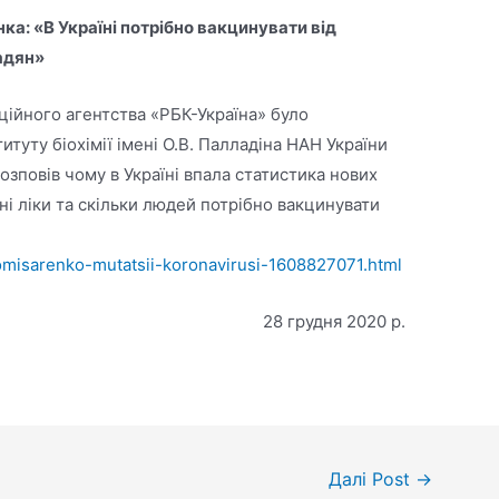
ка: «В Україні потрібно вакцинувати від
адян»
аційного агентства «РБК-Україна» було
итуту біохімії імені О.В. Палладіна НАН України
озповів чому в Україні впала статистика нових
ні ліки та скільки людей потрібно вакцинувати
komisarenko-mutatsii-koronavirusi-1608827071.html
28 грудня 2020 р.
Далі Post
→