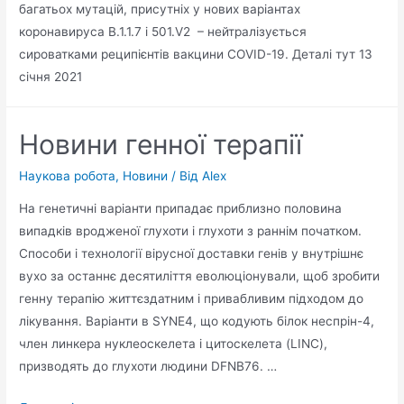
багатьох мутацій, присутніх у нових варіантах
коронавируса B.1.1.7 і 501.V2 – нейтралізується
сироватками реципієнтів вакцини COVID-19. Деталі тут 13
січня 2021
Новини генної терапії
Наукова робота
,
Новини
/ Від
Alex
На генетичні варіанти припадає приблизно половина
випадків вродженої глухоти і глухоти з раннім початком.
Способи і технології вірусної доставки генів у внутрішнє
вухо за останнє десятиліття еволюціонували, щоб зробити
генну терапію життєздатним і привабливим підходом до
лікування. Варіанти в SYNE4, що кодують білок неспрін-4,
член линкера нуклеоскелета і цитоскелета (LINC),
призводять до глухоти людини DFNB76. …