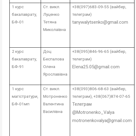
1 курс
Ст. викл.
+38(097)683-09-55
(
вайбер,
бакалаврату,
Луценко
телеграм)
БФ-01
Тетяна
tanywalytsenko@gmail.com
Миколаївна
2 курс
Доц.
+38(095)846-96-65 (вайбер,
бакалаврату,
Беспалова
телеграм)
БФ-91
Олена
Elena25.05@gmail.com
Ярославівна
1 курс
Ст. викл.
+38(093)806-68-63 (вайбер,
магістратури,
Мотроненко
телеграм),
+38(067)874-07-65
БФ-01мп
Валентина
Телеграм
Василівна
@
Motronenko
_
Valya
motronenkovalya@gmail.com